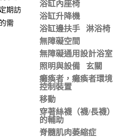
浴缸內座椅
定期訪
浴缸升降機
的需
浴缸邊扶手
淋浴椅
無障礙空間
無障礙通用設計浴室
照明與設備
玄關
癱瘓者，癱瘓者環境
控制裝置
移動
穿著絲襪（襪/長襪）
的輔助
脊髓肌肉萎縮症