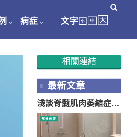
例
病症
文字
大
中
小
相關連結
最新文章
淺談脊髓肌肉萎縮症(SMA)居家環境的整備
部分改裝