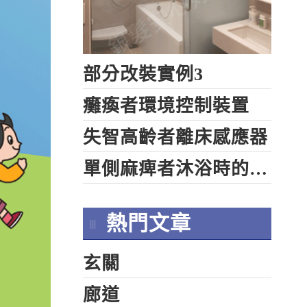
部分改裝實例3
癱瘓者環境控制裝置
失智高齡者離床感應器
單側麻痺者沐浴時的自助工具
熱門文章
玄關
廊道