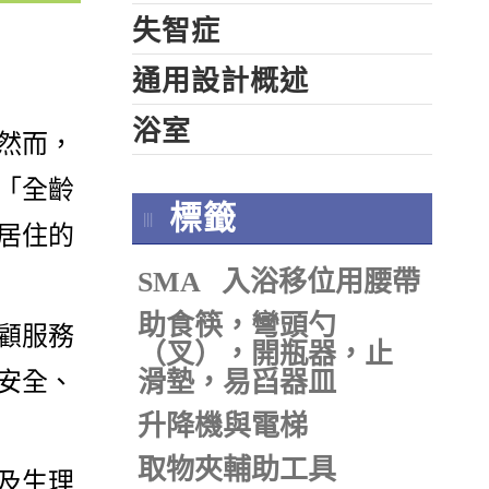
失智症
通用設計概述
浴室
然而，
「全齡
標籤
居住的
SMA
入浴移位用腰帶
助食筷，彎頭勺
顧服務
（叉），開瓶器，止
滑墊，易舀器皿
安全、
升降機與電梯
取物夾輔助工具
及生理