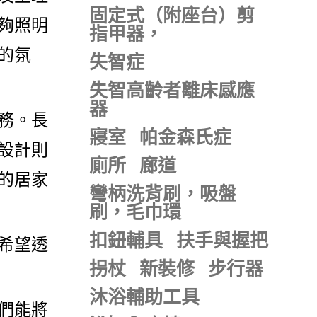
固定式（附座台）剪
夠照明
指甲器，
的氛
失智症
失智高齡者離床感應
器
務。長
寢室
帕金森氏症
設計則
廁所
廊道
的居家
彎柄洗背刷，吸盤
刷，毛巾環
扣鈕輔具
扶手與握把
希望透
拐杖
新裝修
步行器
沐浴輔助工具
們能將